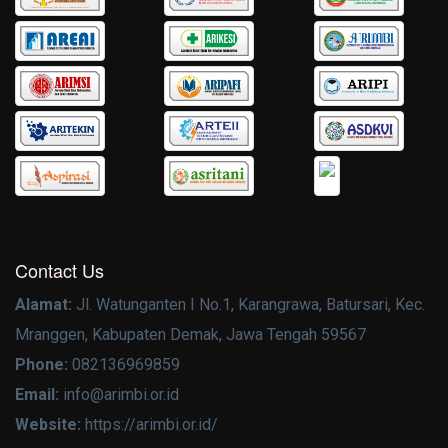
Contact Us
Alamat:
Jl. Watunganten I No.1, Karangrawa, Batursari, Kec.
Mranggen, Kabupaten Demak, Jawa Tengah 59567
Phone:
082136969859
Email:
info@arimbi.or.id
Website:
https://arimbi.or.id/