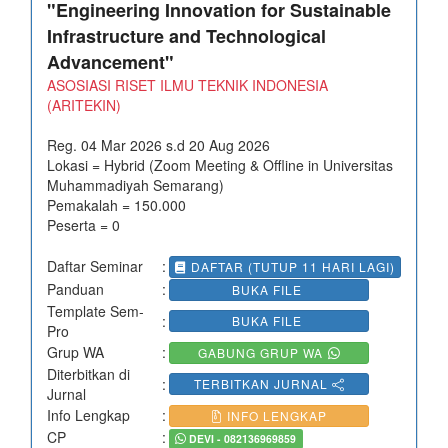
"Engineering Innovation for Sustainable
Infrastructure and Technological
Advancement"
ASOSIASI RISET ILMU TEKNIK INDONESIA
(ARITEKIN)
Reg. 04 Mar 2026 s.d 20 Aug 2026
Lokasi = Hybrid (Zoom Meeting & Offline in Universitas
Muhammadiyah Semarang)
Pemakalah = 150.000
Peserta = 0
Daftar Seminar
:
DAFTAR (TUTUP 11 HARI LAGI)
Panduan
:
BUKA FILE
Template Sem-
:
BUKA FILE
Pro
Grup WA
:
GABUNG GRUP WA
Diterbitkan di
:
TERBITKAN JURNAL
Jurnal
Info Lengkap
:
INFO LENGKAP
CP
:
DEVI - 082136969859