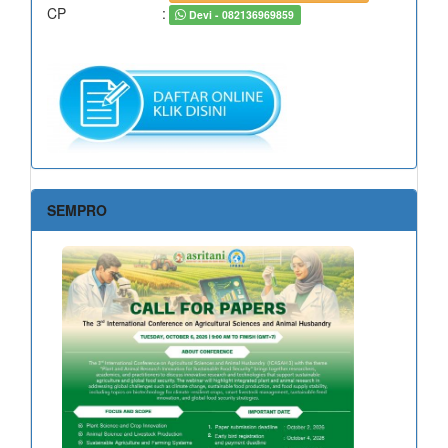
CP
:
Devi - 082136969859
SEMPRO