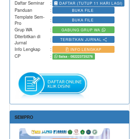
Daftar Seminar
:
DAFTAR (TUTUP 11 HARI LAGI)
Panduan
:
BUKA FILE
Template Sem-
:
BUKA FILE
Pro
Grup WA
:
GABUNG GRUP WA
Diterbitkan di
:
TERBITKAN JURNAL
Jurnal
Info Lengkap
:
INFO LENGKAP
CP
:
Salsa - 082223725276
SEMPRO