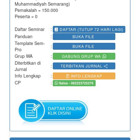
Muhammadiyah Semarang)
Pemakalah = 150.000
Peserta = 0
Daftar Seminar
:
DAFTAR (TUTUP 72 HARI LAGI)
Panduan
:
BUKA FILE
Template Sem-
:
BUKA FILE
Pro
Grup WA
:
GABUNG GRUP WA
Diterbitkan di
:
TERBITKAN JURNAL
Jurnal
Info Lengkap
:
INFO LENGKAP
CP
:
Salsa - 082223725276