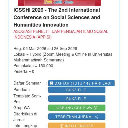
ICSSHI 2026 - The 2nd International
Conference on Social Sciences and
Humanities Innovation
ASOSIASI PENELITI DAN PENGAJAR ILMU SOSIAL
INDONESIA (APPISI)
Reg. 05 Mar 2026 s.d 26 Sep 2026
Lokasi = Hybrid (Zoom Meeting & Offline in Universitas
Muhammadiyah Semarang)
Pemakalah = 150.000
Peserta = 0
Daftar Seminar
:
DAFTAR (TUTUP 48 HARI LAGI)
Panduan
:
BUKA FILE
Template Sem-
:
BUKA FILE
Pro
Grup WA
:
GABUNG GRUP WA
Diterbitkan di
:
TERBITKAN JURNAL
Jurnal
Info Lengkap
:
INFO LENGKAP