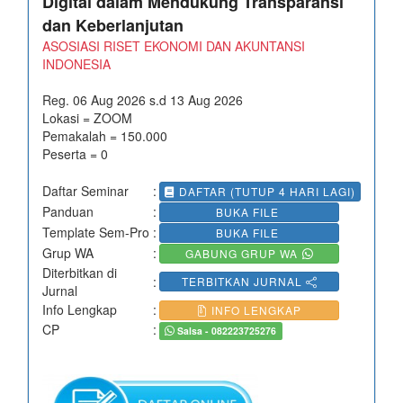
Digital dalam Mendukung Transparansi
dan Keberlanjutan
ASOSIASI RISET EKONOMI DAN AKUNTANSI
INDONESIA
Reg. 06 Aug 2026 s.d 13 Aug 2026
Lokasi = ZOOM
Pemakalah = 150.000
Peserta = 0
Daftar Seminar
:
DAFTAR (TUTUP 4 HARI LAGI)
Panduan
:
BUKA FILE
Template Sem-Pro
:
BUKA FILE
Grup WA
:
GABUNG GRUP WA
Diterbitkan di
:
TERBITKAN JURNAL
Jurnal
Info Lengkap
:
INFO LENGKAP
CP
:
Salsa - 082223725276