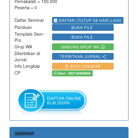
Pemakalah = 150.000
Peserta = 0
Daftar Seminar
:
DAFTAR (TUTUP 58 HARI LAGI)
Panduan
:
BUKA FILE
Template Sem-
:
BUKA FILE
Pro
Grup WA
:
GABUNG GRUP WA
Diterbitkan di
:
TERBITKAN JURNAL
Jurnal
Info Lengkap
:
INFO LENGKAP
CP
:
Devi - 082136969859
SEMINAR