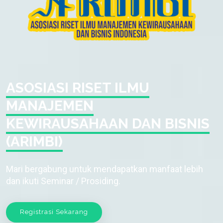
ASOSIASI RISET ILMU
MANAJEMEN
KEWIRAUSAHAAN DAN BISNIS
(ARIMBI)
Mari bergabung untuk mendapatkan manfaat lebih
dan ikuti Seminar / Prosiding.
Registrasi Sekarang