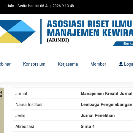
Halo... Berita hari ini 06-Aug-2026 9:13:48
binar
Konsorsium
Kerjasama
Member
Logi
Jurnal
Manajemen Kreatif Jurn
Nama Institusi
Lembaga Pengembangan 
Jenis
Jurnal Penelitian
Akreditasi
Sinta 4