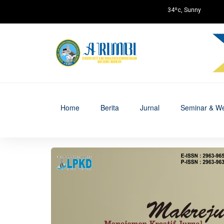
34ºc, Sunny
Home
Berita
Jurnal
Seminar & We