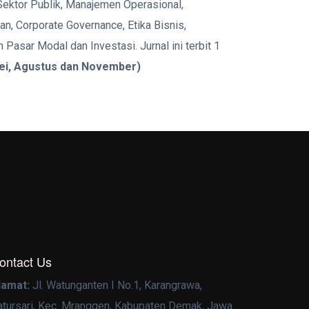
ktor Publik, Manajemen Operasional,
, Corporate Governance, Etika Bisnis,
Pasar Modal dan Investasi. Jurnal ini terbit 1
Mei, Agustus dan November)
ontact Us
lamat:
Jl. Watunganten I No.1, Karangrawa,
atursari, Kec. Mranggen, Kabupaten Demak, Jawa