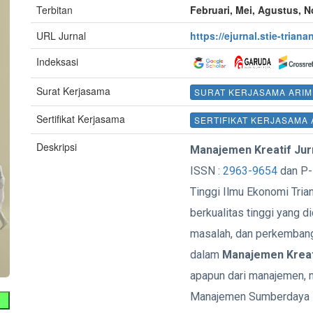
Terbitan
Februari, Mei, Agustus, 
URL Jurnal
https://ejurnal.stie-trian
Indeksasi
Surat Kerjasama
SURAT KERJASAMA ARIM
Sertifikat Kerjasama
SERTIFIKAT KERJASAMA 
Deskripsi
Manajemen Kreatif Ju
ISSN :
2963-9654
dan P-
Tinggi Ilmu Ekonomi Tria
berkualitas tinggi yang 
masalah, dan perkembang
dalam
Manajemen Kreat
apapun dari manajemen, n
Manajemen Sumberdaya 