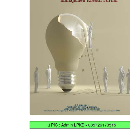
PIC : Admin LPKD - 085726173515