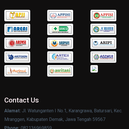
Contact Us
Alamat:
Jl. Watunganten I No.1, Karangrawa, Batursari, Kec.
Mranggen, Kabupaten Demak, Jawa Tengah 59567
Phone:
082136969859