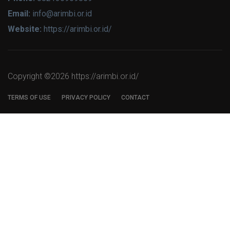
Email:
info@arimbi.or.id
Website:
https://arimbi.or.id/
Copyright ©
2026 https://arimbi.or.id/
TERMS OF USE
PRIVACY POLICY
CONTACT