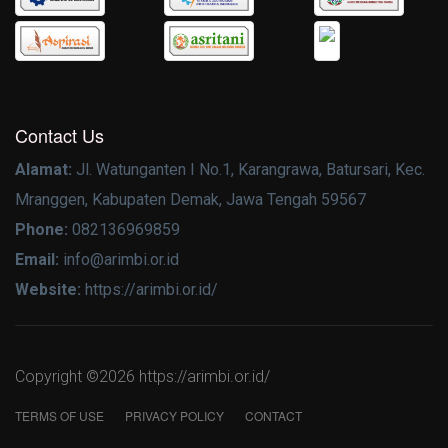
Contact Us
Alamat:
Jl. Watunganten I No.1, Karangrawa, Batursari, Kec.
Mranggen, Kabupaten Demak, Jawa Tengah 59567
Phone:
082136969859
Email:
info@arimbi.or.id
Website:
https://arimbi.or.id/
Copyright ©
2026 https://arimbi.or.id/
TERMS OF USE
PRIVACY POLICY
CONTACT