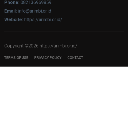
Phone:
082136969859
Email:
info@arimbi.or.id
Website:
https://arimbi.or.id/
Copyright ©
2026 https://arimbi.or.id/
TERMS OF USE
PRIVACY POLICY
CONTACT