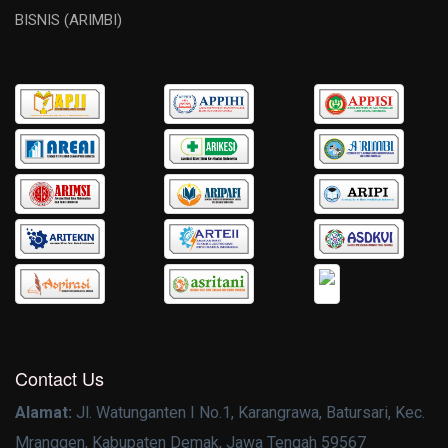
BISNIS (ARIMBI)
Contact Us
Alamat:
Jl. Watunganten I No.1, Karangrawa, Batursari, Kec.
Mranggen, Kabupaten Demak, Jawa Tengah 59567