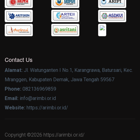
Contact Us
Alamat:
Jl. Watunganten I No.1, Karangrawa, Batursari, Kec.
Mranggen, Kabupaten Demak, Jawa Tengah 59567
Phone:
082136969859
Email:
info@arimbi.or.id
Website:
https://arimbi.or.id/
Copyright ©
2026 https://arimbi.or.id/