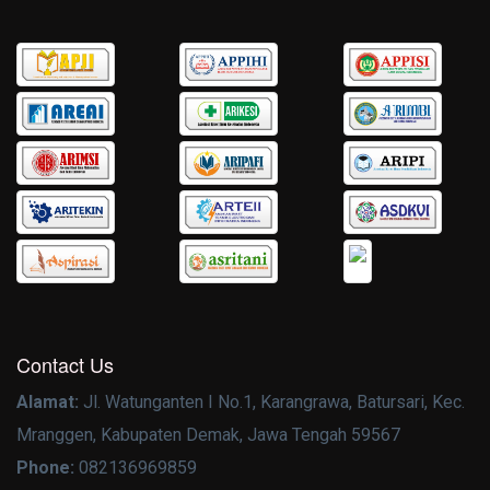
Contact Us
Alamat:
Jl. Watunganten I No.1, Karangrawa, Batursari, Kec.
Mranggen, Kabupaten Demak, Jawa Tengah 59567
Phone:
082136969859