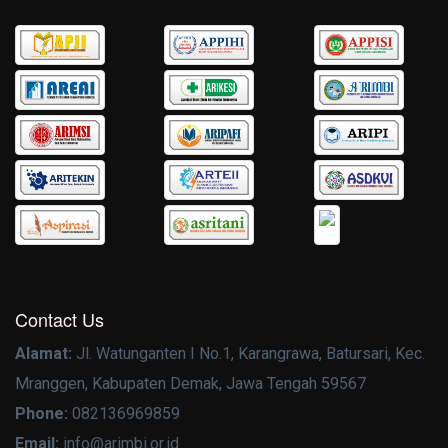
Contact Us
Alamat:
Jl. Watunganten I No.1, Karangrawa, Batursari, Kec.
Mranggen, Kabupaten Demak, Jawa Tengah 59567
Phone:
082136969859
Email:
info@arimbi.or.id