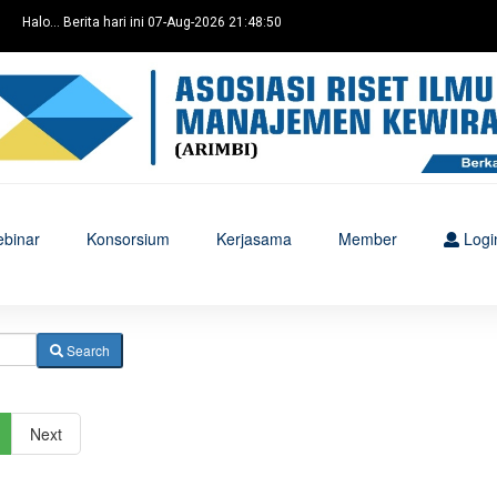
Halo... Berita hari ini 07-Aug-2026 21:48:50
binar
Konsorsium
Kerjasama
Member
Logi
Search
Next