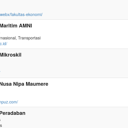
id/webx/fakultas-ekonomi/
 Maritim AMNI
s
nasional, Transportasi
c.id/
Mikroskil
/
s Nusa Nipa Maumere
ampuz.com/
 Peradaban
s
s