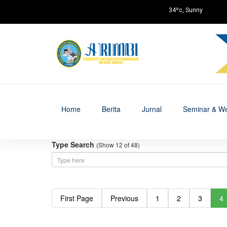
34ºc, Sunny
Home
Berita
Jurnal
Seminar & We
Type Search
(Show 12 of 48)
First Page
Previous
1
2
3
4