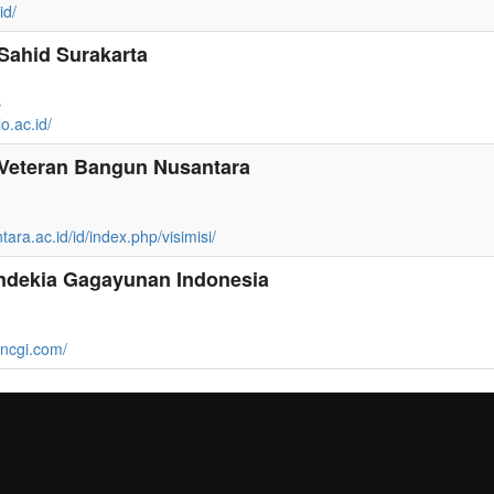
id/
 Sahid Surakarta
s
o.ac.id/
s Veteran Bangun Nusantara
ara.ac.id/id/index.php/visimisi/
ndekia Gagayunan Indonesia
ancgi.com/