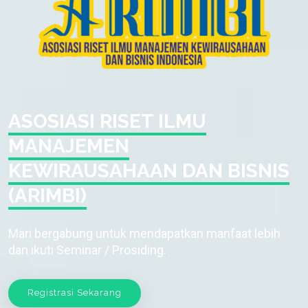
ASOSIASI RISET ILMU
MANAJEMEN
KEWIRAUSAHAAN DAN BISNIS
(ARIMBI)
Mari bergabung untuk mendapatkan manfaat lebih
dan ikuti Seminar / Prosiding.
Registrasi Sekarang