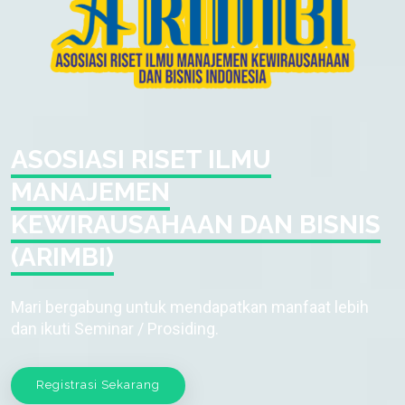
ASOSIASI RISET ILMU
MANAJEMEN
KEWIRAUSAHAAN DAN BISNIS
(ARIMBI)
Mari bergabung untuk mendapatkan manfaat lebih
dan ikuti Seminar / Prosiding.
Registrasi Sekarang