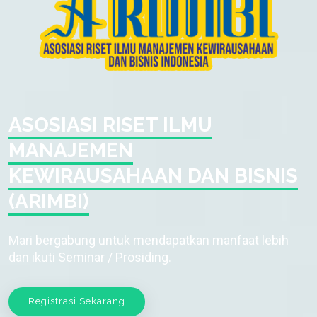
ASOSIASI RISET ILMU
MANAJEMEN
KEWIRAUSAHAAN DAN BISNIS
(ARIMBI)
Mari bergabung untuk mendapatkan manfaat lebih
dan ikuti Seminar / Prosiding.
Registrasi Sekarang